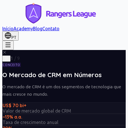
Início
Academy
Blog
Contato
PT
1
/
9
CONCEITO
O Mercado de CRM em Números
O mercado de CRM é um dos segmentos de tecnologia que
mais cresce no mundo.
US$ 70 bi+
Valor de mercado global de CRM
~13% a.a.
Taxa de crescimento anual