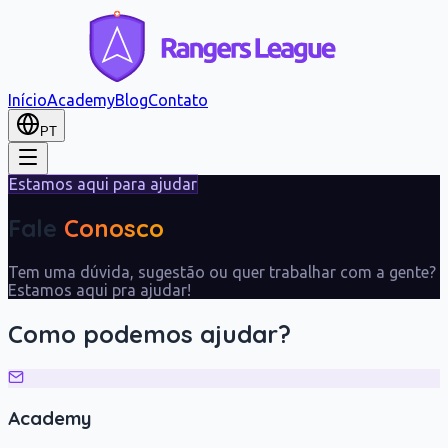
Início
Academy
Blog
Contato
PT
Estamos aqui para ajudar
Fale
Conosco
Tem uma dúvida, sugestão ou quer trabalhar com a gente?
Estamos aqui pra ajudar!
Como podemos ajudar?
Academy