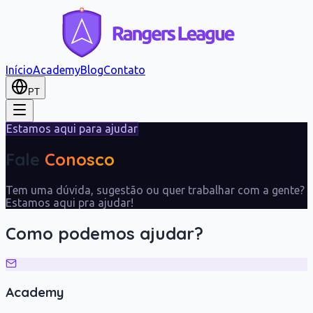
Início
Academy
Blog
Contato
PT
Estamos aqui para ajudar
Fale
Conosco
Tem uma dúvida, sugestão ou quer trabalhar com a gente?
Estamos aqui pra ajudar!
Como podemos ajudar?
Academy