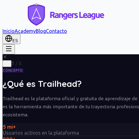
Inicio
Academy
Blog
Contacto
ES
1
/
8
CONCEPTO
¿Qué es Trailhead?
Trailhead es la plataforma oficial y gratuita de aprendizaje de
es la herramienta más importante de tu trayectoria profesiona
ecosistema.
5 mi+
Usuarios activos en la plataforma