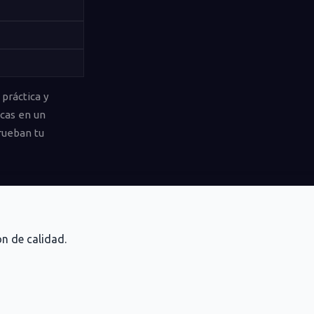
 práctica y
icas en un
rueban tu
n de calidad.