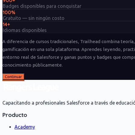
900+
Badges disponibles para conquistar
100%
Gratuito — sin ningún costo
14+
Idiomas disponibles
A diferencia de cursos tradicionales, Trailhead combina teoría,
gamificación en una sola plataforma. Aprendes leyendo, pract
entorno real de Salesforce y ganas puntos y badges que comp
conocimiento públicamente.
Continuar
Capacitando a profesionales Salesforce a través de educació
Producto
Academy