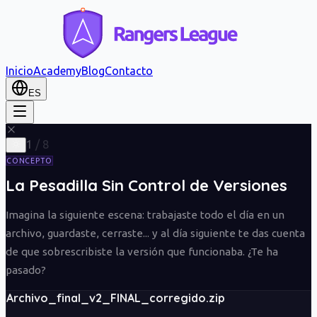
Inicio
Academy
Blog
Contacto
ES
1
/
8
CONCEPTO
La Pesadilla Sin Control de Versiones
Imagina la siguiente escena: trabajaste todo el día en un
archivo, guardaste, cerraste... y al día siguiente te das cuenta
de que sobrescribiste la versión que funcionaba. ¿Te ha
pasado?
Archivo_final_v2_FINAL_corregido.zip