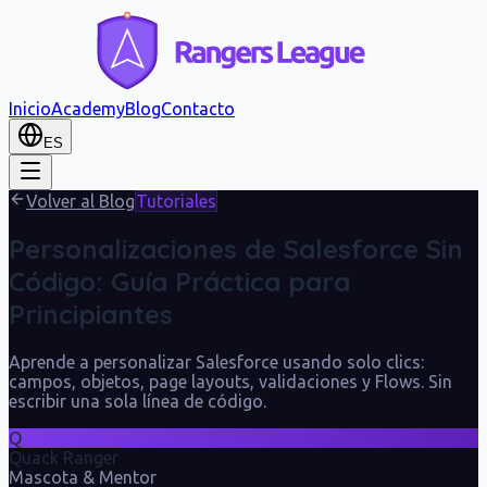
Inicio
Academy
Blog
Contacto
ES
Volver al Blog
Tutoriales
Personalizaciones de Salesforce Sin
Código: Guía Práctica para
Principiantes
Aprende a personalizar Salesforce usando solo clics:
campos, objetos, page layouts, validaciones y Flows. Sin
escribir una sola línea de código.
Q
Quack Ranger
Mascota & Mentor