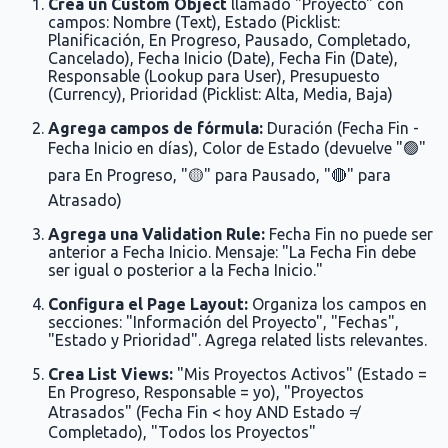
Crea un Custom Object
llamado "Proyecto" con
campos: Nombre (Text), Estado (Picklist:
Planificación, En Progreso, Pausado, Completado,
Cancelado), Fecha Inicio (Date), Fecha Fin (Date),
Responsable (Lookup para User), Presupuesto
(Currency), Prioridad (Picklist: Alta, Media, Baja)
Agrega campos de fórmula:
Duración (Fecha Fin -
Fecha Inicio en días), Color de Estado (devuelve "🟢"
para En Progreso, "🟡" para Pausado, "🔴" para
Atrasado)
Agrega una Validation Rule:
Fecha Fin no puede ser
anterior a Fecha Inicio. Mensaje: "La Fecha Fin debe
ser igual o posterior a la Fecha Inicio."
Configura el Page Layout:
Organiza los campos en
secciones: "Información del Proyecto", "Fechas",
"Estado y Prioridad". Agrega related lists relevantes.
Crea List Views:
"Mis Proyectos Activos" (Estado =
En Progreso, Responsable = yo), "Proyectos
Atrasados" (Fecha Fin < hoy AND Estado ≠
Completado), "Todos los Proyectos"