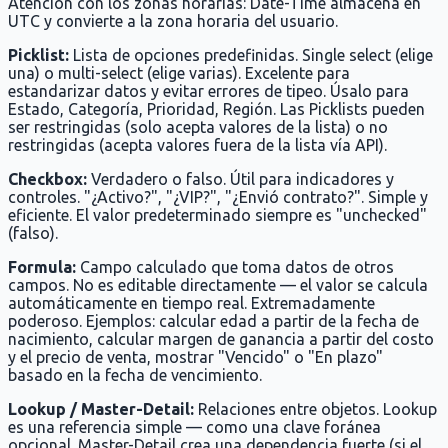
Atención con los zonas horarias: Date-Time almacena en
UTC y convierte a la zona horaria del usuario.
Picklist:
Lista de opciones predefinidas. Single select (elige
una) o multi-select (elige varias). Excelente para
estandarizar datos y evitar errores de tipeo. Úsalo para
Estado, Categoría, Prioridad, Región. Las Picklists pueden
ser restringidas (solo acepta valores de la lista) o no
restringidas (acepta valores fuera de la lista vía API).
Checkbox:
Verdadero o falso. Útil para indicadores y
controles. "¿Activo?", "¿VIP?", "¿Envió contrato?". Simple y
eficiente. El valor predeterminado siempre es "unchecked"
(falso).
Formula:
Campo calculado que toma datos de otros
campos. No es editable directamente — el valor se calcula
automáticamente en tiempo real. Extremadamente
poderoso. Ejemplos: calcular edad a partir de la fecha de
nacimiento, calcular margen de ganancia a partir del costo
y el precio de venta, mostrar "Vencido" o "En plazo"
basado en la fecha de vencimiento.
Lookup / Master-Detail:
Relaciones entre objetos. Lookup
es una referencia simple — como una clave foránea
opcional. Master-Detail crea una dependencia fuerte (si el