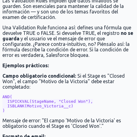
Las Validation Rules impiden que datos inválidos se
guarden. Son esenciales para mantener la calidad de la
información — y son uno de los temas favoritos del
examen de certificación.
Una Validation Rule funciona así: defines una fórmula que
devuelve TRUE o FALSE. Si devuelve TRUE, el registro
no se
guarda
y el usuario ve el mensaje de error que
configuraste. ¿Parece contra-intuitivo, no? Piénsalo así: la
fórmula describe la condición de error. Si la condición de
error es verdadera, Salesforce bloquea.
Ejemplos prácticos:
Campo obligatorio condicional:
Si el Stage es "Closed
Won", el campo "Motivo de la Victoria" debe estar
completado:
AND(

  ISPICKVAL(StageName, "Closed Won"),

  ISBLANK(Motivo_Victoria__c)

Mensaje de error: "El campo 'Motivo de la Victoria' es
obligatorio cuando el Stage es 'Closed Won'."
Formato de email: