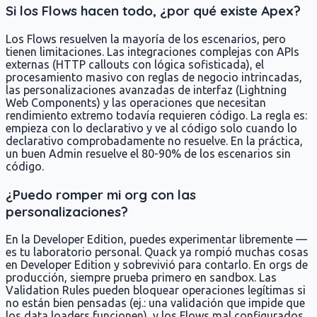
Si los Flows hacen todo, ¿por qué existe Apex?
Los Flows resuelven la mayoría de los escenarios, pero
tienen limitaciones. Las integraciones complejas con APIs
externas (HTTP callouts con lógica sofisticada), el
procesamiento masivo con reglas de negocio intrincadas,
las personalizaciones avanzadas de interfaz (Lightning
Web Components) y las operaciones que necesitan
rendimiento extremo todavía requieren código. La regla es:
empieza con lo declarativo y ve al código solo cuando lo
declarativo comprobadamente no resuelve. En la práctica,
un buen Admin resuelve el 80-90% de los escenarios sin
código.
¿Puedo romper mi org con las
personalizaciones?
En la Developer Edition, puedes experimentar libremente —
es tu laboratorio personal. Quack ya rompió muchas cosas
en Developer Edition y sobrevivió para contarlo. En orgs de
producción, siempre prueba primero en sandbox. Las
Validation Rules pueden bloquear operaciones legítimas si
no están bien pensadas (ej.: una validación que impide que
los data loaders funcionen), y los Flows mal configurados