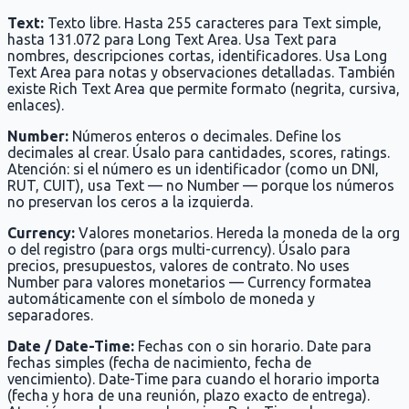
Text:
Texto libre. Hasta 255 caracteres para Text simple,
hasta 131.072 para Long Text Area. Usa Text para
nombres, descripciones cortas, identificadores. Usa Long
Text Area para notas y observaciones detalladas. También
existe Rich Text Area que permite formato (negrita, cursiva,
enlaces).
Number:
Números enteros o decimales. Define los
decimales al crear. Úsalo para cantidades, scores, ratings.
Atención: si el número es un identificador (como un DNI,
RUT, CUIT), usa Text — no Number — porque los números
no preservan los ceros a la izquierda.
Currency:
Valores monetarios. Hereda la moneda de la org
o del registro (para orgs multi-currency). Úsalo para
precios, presupuestos, valores de contrato. No uses
Number para valores monetarios — Currency formatea
automáticamente con el símbolo de moneda y
separadores.
Date / Date-Time:
Fechas con o sin horario. Date para
fechas simples (fecha de nacimiento, fecha de
vencimiento). Date-Time para cuando el horario importa
(fecha y hora de una reunión, plazo exacto de entrega).