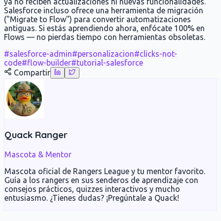
ya no reciben actualizaciones ni nuevas funcionalidades.
Salesforce incluso ofrece una herramienta de migración
("Migrate to Flow") para convertir automatizaciones
antiguas. Si estás aprendiendo ahora, enfócate 100% en
Flows — no pierdas tiempo con herramientas obsoletas.
#
salesforce-admin
#
personalizacion
#
clicks-not-
code
#
flow-builder
#
tutorial-salesforce
Compartir
Quack Ranger
Mascota & Mentor
Mascota oficial de Rangers League y tu mentor favorito.
Guía a los rangers en sus senderos de aprendizaje con
consejos prácticos, quizzes interactivos y mucho
entusiasmo. ¿Tienes dudas? ¡Pregúntale a Quack!