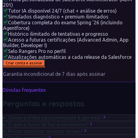
201)
Tutor IA disponível 24/7 (chat + análise de erros)
Simulados diagnóstico + premium ilimitados
Cobertura completa do exame Spring '26 (incluindo
Agentforce)
Histórico ilimitado de tentativas e progresso
Acesso a futuras certificações (Advanced Admin, App
Builder, Developer I)
Selo Rangers Pro no perfil
Atualizações automáticas a cada release da Salesforce
Criar conta e assinar
Garantia incondicional de 7 dias após assinar
Dúvidas frequentes
Perguntas e respostas
Como a trilha personalizada é gerada?
O que o tutor IA faz exatamente?
Posso cancelar quando quiser?