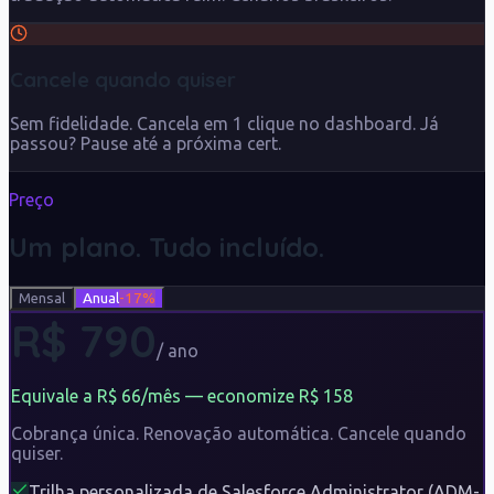
Cancele quando quiser
Sem fidelidade. Cancela em 1 clique no dashboard. Já
passou? Pause até a próxima cert.
Preço
Um plano. Tudo incluído.
Mensal
Anual
-17%
R$
790
/
ano
Equivale a R$
66
/mês — economize R$
158
Cobrança única. Renovação automática. Cancele quando
quiser.
Trilha personalizada de Salesforce Administrator (ADM-