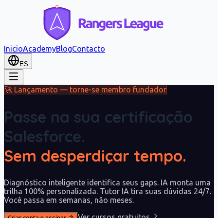
Inicio
Academy
Blog
Contacto
ES
🚀 Lançamento — torne-se membro fundador
Passe na sua certificação
Salesforce.
Sem desperdiçar tempo.
Diagnóstico inteligente identifica seus gaps. IA monta uma
trilha 100% personalizada. Tutor IA tira suas dúvidas 24/7.
Você passa em semanas, não meses.
Ver cursos gratuitos
Criar conta e assinar