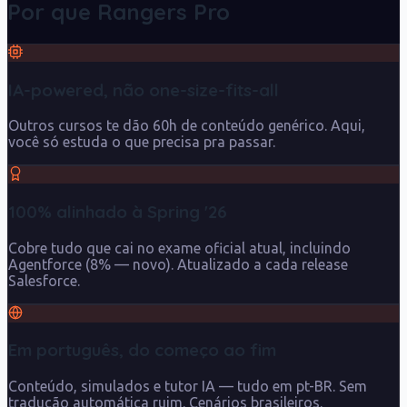
Por que Rangers Pro
IA-powered, não one-size-fits-all
Outros cursos te dão 60h de conteúdo genérico. Aqui,
você só estuda o que precisa pra passar.
100% alinhado à Spring '26
Cobre tudo que cai no exame oficial atual, incluindo
Agentforce (8% — novo). Atualizado a cada release
Salesforce.
Em português, do começo ao fim
Conteúdo, simulados e tutor IA — tudo em pt-BR. Sem
tradução automática ruim. Cenários brasileiros.